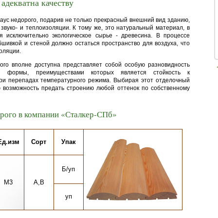
 адекватна качеству
 хаус недорого, подарив не только прекрасный внешний вид зданию,
звуко- и теплоизоляции. К тому же, это натуральный материал, в
ся исключительно экологическое сырье - древесина. В процессе
шивкой и стеной должно остаться пространство для воздуха, что
золяции.
рого вполне доступна представляет собой особую разновидность
ой формы, преимуществами которых является стойкость к
ри перепадах температурного режима. Выбирая этот отделочный
ю возможность предать строению любой оттенок по собственному
орого в компании «Сталкер-СПб»
Ед.изм
Сорт
Упак
Б/уп
М3
А,В
уп